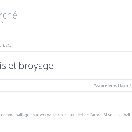
rché
mé
ontact
is et broyage
You are here:
Home
/
s comme paillage pour vos parterres ou au pied de l’arbre. Si vous souhai